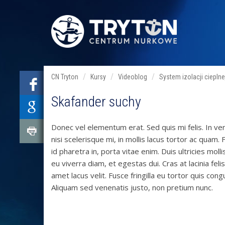
CN Tryton
Kursy
Videoblog
System izolacji cieplne
Skafander suchy
Donec vel elementum erat. Sed quis mi felis. In ve
nisi scelerisque mi, in mollis lacus tortor ac quam.
id pharetra in, porta vitae enim. Duis ultricies mol
eu viverra diam, et egestas dui. Cras at lacinia fel
amet lacus velit. Fusce fringilla eu tortor quis c
Aliquam sed venenatis justo, non pretium nunc.