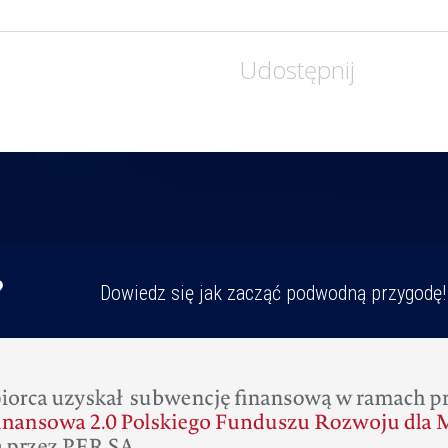
Udostępnij
?
Dowiedz się jak zacząć podwodną przygodę!