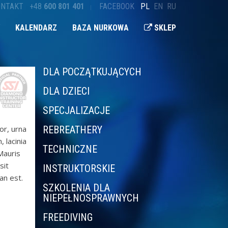
ONTAKT
+48
600 801 401
FACEBOOK
PL
EN
RU
KALENDARZ
BAZA NURKOWA
SKLEP
DLA POCZĄTKUJĄCYCH
DLA DZIECI
SPECJALIZACJE
or, urna
REBREATHERY
 lacinia
TECHNICZNE
 Mauris
sit
INSTRUKTORSKIE
an est.
SZKOLENIA DLA
NIEPEŁNOSPRAWNYCH
FREEDIVING