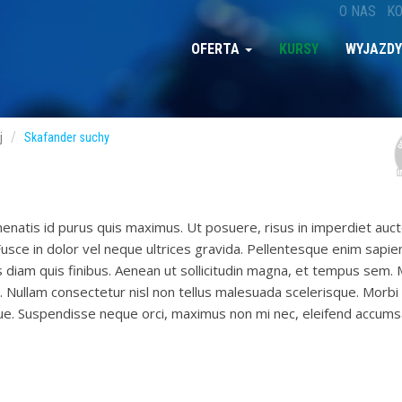
O NAS
K
OFERTA
KURSY
WYJAZDY
j
Skafander suchy
nenatis id purus quis maximus. Ut posuere, risus in imperdiet auct
 Fusce in dolor vel neque ultrices gravida. Pellentesque enim sapien,
lis diam quis finibus. Aenean ut sollicitudin magna, et tempus sem.
is. Nullam consectetur nisl non tellus malesuada scelerisque. Morbi 
ongue. Suspendisse neque orci, maximus non mi nec, eleifend accums