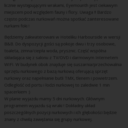
licznie występującymi wrakami, Eyemounth jest ciekawym
miejscem pod względem fauny i flory. Uwaga !! Bardzo
często podczas nurkowań można spotkać zainteresowane
nurkami foki !
Będziemy zakwaterowani w Hoteliku Harbourside w wersji
B&B. Do dyspozycji gości są pokoje dwu i trzy osobowe,
toaleta, zimna/ciepła woda, prysznic. Część wspólna
składająca się z salonu z TV/DVD i darmowym Internetem
WIFI. W budynek obok znajduje się suszarnia/przechowalnia
sprzętu nurkowego z bazą nurkową oferującą sprzęt
nurkowy oraz napełnianie butli TMX, tlenem i powietrzem.
Odległość od portu i łodzi nurkowej to zaledwie 1 min
spacerkiem :)
W planie wyjazdu mamy 5 dni nurkowych. Głównym
programem wyjazdu są wraki ! Dokładny układ
poszczególnych pozycji nurkowych i ich głębokości będzie
znany z chwilą zawężania się grupy nurkowej.