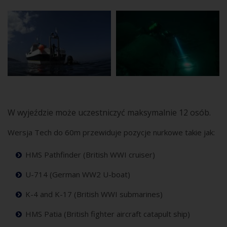
W wyjeździe może uczestniczyć maksymalnie 12 osób.
Wersja Tech do 60m przewiduje pozycje nurkowe takie jak:
HMS Pathfinder (British WWI cruiser)
U-714 (German WW2 U-boat)
K-4 and K-17 (British WWI submarines)
HMS Patia (British fighter aircraft catapult ship)