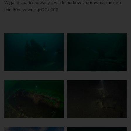
Wyjazd zaadresowany jest do nurków z uprawnieniami do
min 60m w wersji OC i CCR