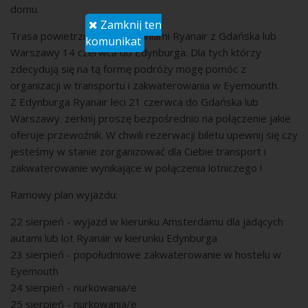
domu.
Zamknij ten
Trasa powietrzna to np. lot liniami Ryanair z Gdańska lub
komunikat
Warszawy 14 czerwca do Edynburga. Dla tych którzy
zdecydują się na tą formę podróży mogę pomóc z
organizacji w transportu i zakwaterowania w Eyemounth.
Z Edynburga Ryanair leci 21 czerwca do Gdańska lub
Warszawy. zerknij proszę bezpośrednio na połączenie jakie
oferuje przewoźnik. W chwili rezerwacji biletu upewnij się czy
jesteśmy w stanie zorganizować dla Ciebie transport i
zakwaterowanie wynikające w połączenia lotniczego !
Ramowy plan wyjazdu:
22 sierpień - wyjazd w kierunku Amsterdamu dla jadących
autami lub lot Ryanair w kierunku Edynburga
23 sierpień - popołudniowe zakwaterowanie w hostelu w
Eyemouth
24 sierpień - nurkowania/e
25 sierpień - nurkowania/e