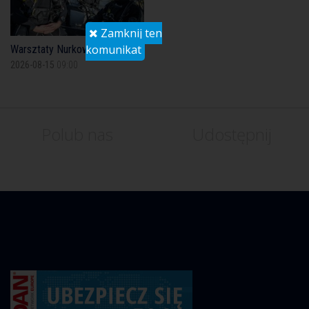
Zamknij ten
komunikat
Warsztaty Nurkowe
2026-08-15
09:00
Polub nas
Udostępnij