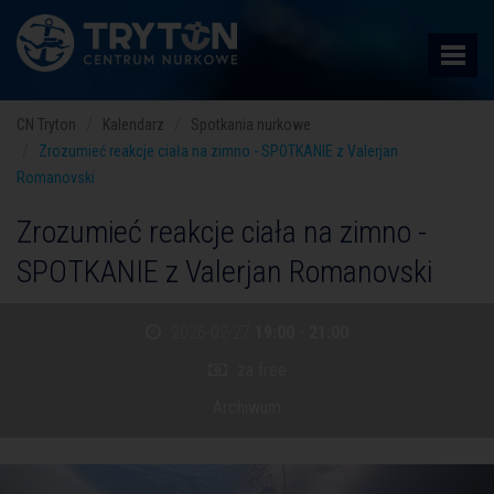
CN Tryton
Kalendarz
Spotkania nurkowe
Zrozumieć reakcje ciała na zimno - SPOTKANIE z Valerjan
Romanovski
Zrozumieć reakcje ciała na zimno -
SPOTKANIE z Valerjan Romanovski
2026-02-27
19:00
-
21:00
za free
Archiwum