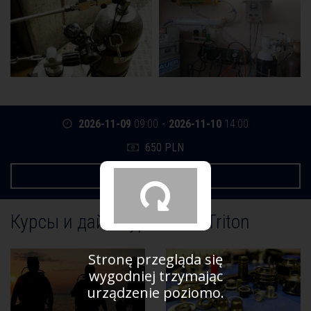
2026-11-09
09:00
-
2026-11-10
14:00
650 PLN
РЕГИСТРАЦИЯ
Курсы и дайв-туры в CN-Triton
Stronę przegląda się
wygodniej trzymając
urządzenie poziomo.