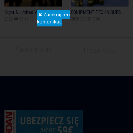
Night & Limited Visibility
EQUIPMENT TECHNIQUES
Zamknij ten
2026-08-08
19:00
2026-08-13
17:00
komunikat
Лайкни нас
Поделись