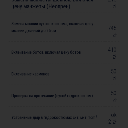
цену манжеты (Неопрен)
zł
Замена молнии сухого костюма, включая цену
745
молнии длинной до 95 см
zł
410
Вклеивание ботов, включая цену ботов
zł
50
Вклеивание карманов
zł
50
Проверка на протекание (сухой гидрокостюм)
zł
ok
2
Устранение дыр в гидрокостюмах с/т, м/т 1cm
2 zł