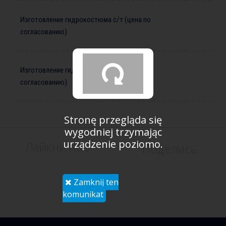
Изготовление гидрокостюма с/т (цена по
согласованию)
Изготовление гидрокостюма м/т (цена по
согласованию)
Stronę przegląda się
wygodniej trzymając
urządzenie poziomo.
Лайкни нас
Поделись
Zamknij ten
komunikat