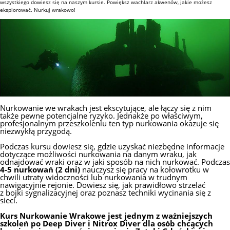
wszystkiego dowiesz się na naszym kursie. Powiększ wachlarz akwenów, jakie możesz
eksplorować. Nurkuj wrakowo!
Nurkowanie we wrakach jest ekscytujące, ale łączy się z nim
także pewne potencjalne ryzyko. Jednakże po właściwym,
profesjonalnym przeszkoleniu ten typ nurkowania okazuje się
niezwykłą przygodą.
Podczas kursu dowiesz się, gdzie uzyskać niezbędne informacje
dotyczące możliwości nurkowania na danym wraku, jak
odnajdować wraki oraz w jaki sposób na nich nurkować. Podczas
4-5 nurkowań (2 dni)
nauczysz się pracy na kołowrotku w
chwili utraty widoczności lub nurkowania w trudnym
nawigacyjnie rejonie. Dowiesz się, jak prawidłowo strzelać
z bojki sygnalizacyjnej oraz poznasz techniki wycinania się z
sieci.
Kurs Nurkowanie Wrakowe jest jednym z ważniejszych
szkoleń po Deep Diver i Nitrox Diver dla osób chcących