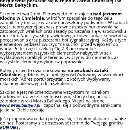
bezpiecznie poruszać się w rejonie Zatoki Gdańskiej i w
Morzu Bałtyckim.
Szkolenie trwa 2 dni. Pierwszy dzień to zajęcia
nad jeziorem
Kłodno w Chmielnie
, w którym specjalnie do tego celu
zatopiliśmy imitacje wraków i przeszkody podwodne. W ramach
części teoretycznej poznasz prawne aspekty nurkowania na
zatopionych wrakach oraz zasady poruszania się w środowisku
morskim. Nauczysz się prawidłowego korzystania z kołowrotka,
poręczowania oraz puszczania boi sygnalizacyjnej. Każdy z tych
elementów będziesz ćwiczyć "na sucho" przed wejściem do
wody. Po tej części czekają Cię 2-3 nurkowania z
wykorzystaniem wszystkich elementów nabytych w sali
wykładowej i praktyk w terenie. Ćwiczymy do momentu, aż
wszystkie elementy wykonasz poprawnie.
Kolejny dzień to dwa nurkowania
na wrakach Zatoki
Gdańskiej
, gdzie nabyte umiejętności ćwiczymy w warunkach
morskich. Adres portu/przystani, z których wypływamy,
ustalamy pierwszego dnia szkolenia.
Szkolenie jest rekomendowane wszystkim miłośnikom
nurkowania, a w szczególności tym, którzy chcę poznać
zatopione wraki Morza Bałtyckiego. Wejdź na stronę
i zapoznaj się z podwodnymi atrakcjami,
www.wrakibaltyku.pl
jakie na Ciebie czekają.
Jeśli proponowana data pokrywa się z Twoimi planami – napisz
do nas! Postaramy się dostosować termin do Twojego grafiku
KONTAKT
.