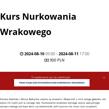
Kurs Nurkowania
Wrakowego
2024-08-10
09:00
-
2024-08-11
17:00
900 PLN
×
To wydarzenie już się zakończyło
POKAŻ NAJBLIŻSZE WYDARZENIE
KURS NURKOWANIA WRAKOWEGO
Zatoka Gdańska i Morze Bałtyckie usłane są wrakami. Większość z nich zalega głęboko, ale
spora ich część jest w zasięgu ręki. Nurkowanie wrakowe wymaga użycia specjalnego
sprzętu takiego jak boja deco czy kołowrotek. Jeśli jeszcze nie znasz tych urządzeń,