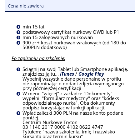
Cena nie zawiera
min 15 lat
podstawowy certyfikat nurkowy OWD lub P1
min 15 zalogowanych nurkowań
900 zł + koszt nurkowań wrakowych (od 180 do
500PLN dodatkowo)
Po zapisaniu na szkolenie:
Ściągnij na swój Tablet lub Smartphone aplikację.
znajdziesz ją tu...
iTunes
/
Google Play
Wypełnij wszystkie dane personalne w profilu
nie zapominając o dodani zdjęcia wymaganego
przy późniejszej certyfikacji
W menu "więcej" z zakładce "Dokumenty"
wypełnij "formularz medyczny" oraz "kodeks
odpowiedzialnego nurka". Oba dokumenty
podpisz korzystając w funkcji aplikacji.
Wpłać zaliczki 300 PLN na nasze konto podane
poniżej.
Centrum Nurkowe Tryton
03 1140 2017 0000 4102 0622 4747
Tytułem: "nazwa szkolenia, imię i nazwisko
kursanta oraz termin kursu"