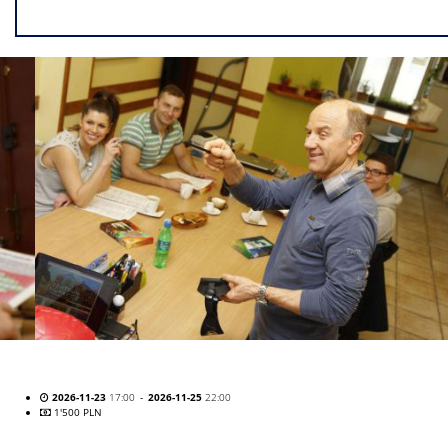
2026-11-23
17:00
-
2026-11-25
22:00
1'500 PLN