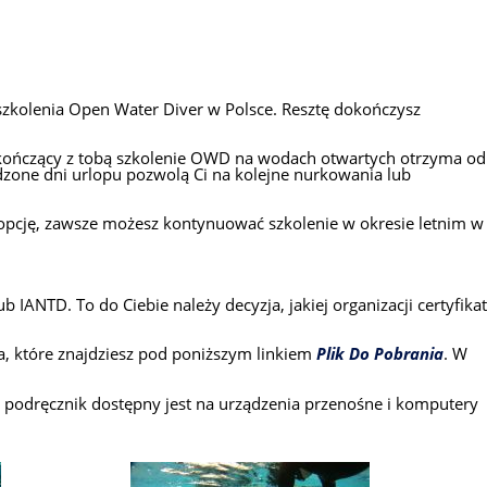
a szkolenia Open Water Diver w Polsce. Resztę dokończysz
or kończący z tobą szkolenie OWD na wodach otwartych otrzyma od
dzone dni urlopu pozwolą Ci na kolejne nurkowania lub
ę opcję, zawsze możesz kontynuować szkolenie w okresie letnim w
ANTD. To do Ciebie należy decyzja, jakiej organizacji certyfikat
a, które znajdziesz pod poniższym linkiem
Plik Do Pobrania
. W
 podręcznik dostępny jest na urządzenia przenośne i komputery