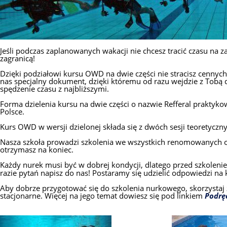
Jeśli podczas zaplanowanych wakacji nie chcesz tracić czasu na 
zagranicą!
Dzięki podziałowi kursu OWD na dwie części nie stracisz cennyc
nas specjalny dokument, dzięki któremu od razu wejdzie z Tobą 
spędzenie czasu z najbliższymi.
Forma dzielenia kursu na dwie części o nazwie Refferal praktyko
Polsce.
Kurs OWD w wersji dzielonej składa się z dwóch sesji teoretycz
Nasza szkoła prowadzi szkolenia we wszystkich renomowanych organ
otrzymasz na koniec.
Każdy nurek musi być w dobrej kondycji, dlatego przed szkoleni
razie pytań napisz do nas! Postaramy się udzielić odpowiedzi na 
Aby dobrze przygotować się do szkolenia nurkowego, skorzystaj 
stacjonarne. Więcej na jego temat dowiesz się pod linkiem
Podrę