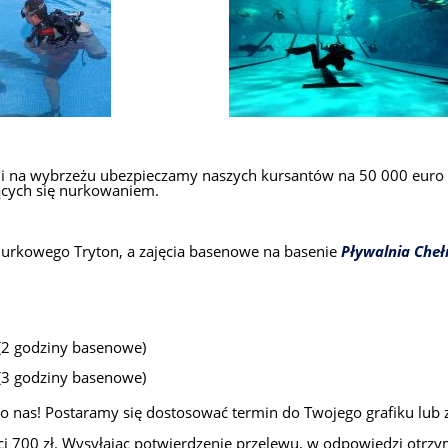
edyni na wybrzeżu ubezpieczamy naszych kursantów na 50 000 eur
ących się nurkowaniem.
Nurkowego Tryton, a zajęcia basenowe na basenie
Pływalnia Che
(2 godziny basenowe)
(3 godziny basenowe)
do nas! Postaramy się dostosować termin do Twojego grafiku lub
ości 700 zł. Wysyłając potwierdzenie przelewu, w odpowiedzi otr