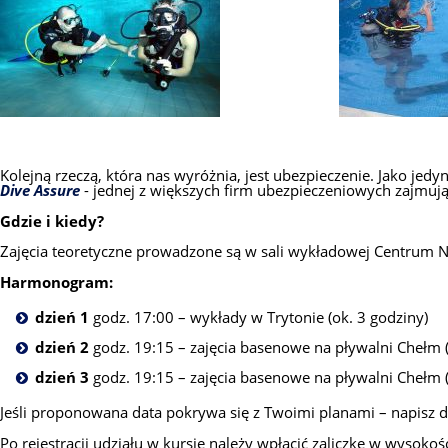
Kolejną rzeczą, która nas wyróżnia, jest ubezpieczenie. Jako j
Dive Assure
- jednej z większych firm ubezpieczeniowych zajmuj
Gdzie i kiedy?
Zajęcia teoretyczne prowadzone są w sali wykładowej Centrum 
Harmonogram:
dzień 1
godz. 17:00 – wykłady w Trytonie (ok. 3 godziny)
dzień 2
godz. 19:15 – zajęcia basenowe na pływalni Chełm 
dzień 3
godz. 19:15 – zajęcia basenowe na pływalni Chełm 
Jeśli proponowana data pokrywa się z Twoimi planami – napisz 
Po rejestracji udziału w kursie należy wpłacić zaliczkę w wysok