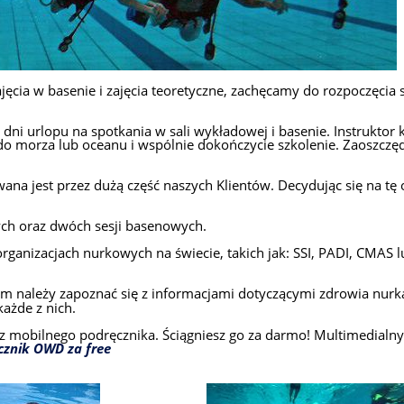
zajęcia w basenie i zajęcia teoretyczne, zachęcamy do rozpoczęci
h dni urlopu na spotkania w sali wykładowej i basenie. Instrukt
do morza lub oceanu i wspólnie dokończycie szkolenie. Zaoszczę
wana jest przez dużą część naszych Klientów. Decydując się na t
nych oraz dwóch sesji basenowych.
izacjach nurkowych na świecie, takich jak: SSI, PADI, CMAS lub I
em należy zapoznać się z informacjami dotyczącymi zdrowia nurk
każde z nich.
z mobilnego podręcznika. Ściągniesz go za darmo! Multimedialny
cznik OWD za free