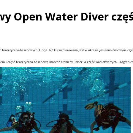
 Open Water Diver część
eoretyczno-basenowych. Opcja 1/2 kursu oferowana jest w okresie jesienno-zimowym, czyl
i temu część teoretyczno-basenową możesz zrobić w Polsce, a część wód otwartych – zagranic