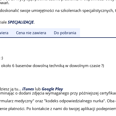
kowań.
onalić swoje umiejętności na szkoleniach specjalistycznych, ta
ziale
SPECJALIZACJE
.
wiera
Cena nie zawiera
Do pobrania
:)
z około 6 basenów dowolną techniką w dowolnym czasie ?)
iesz ją tu...
iTunes
lub
Google Play
minając o dodani zdjęcia wymaganego przy późniejszej certyfikac
rmularz medyczny" oraz "kodeks odpowiedzialnego nurka". Oba do
nie płatności. Po kontakcie z nami do twojej aplikacji podepnie